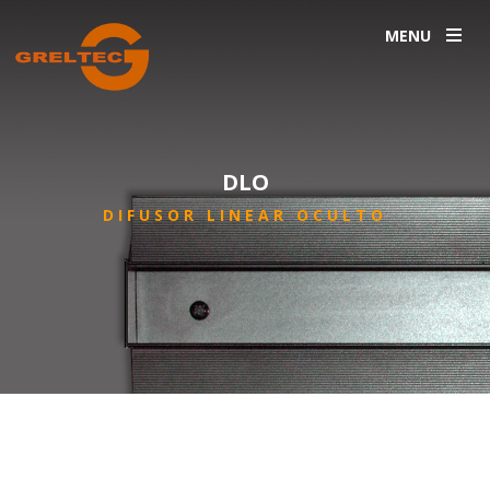
MENU
DLO
DIFUSOR LINEAR OCULTO
INICIO
PRODUTOS
DIFUSORES
DLO
/
/
/