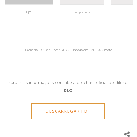
Tipo
R
Comprimento
R
Exemplo: Difusor Linear DLO 20, lacado em RAL 9005 mate
Para mais informações consulte a brochura oficial do difusor
DLO
.
DESCARREGAR PDF