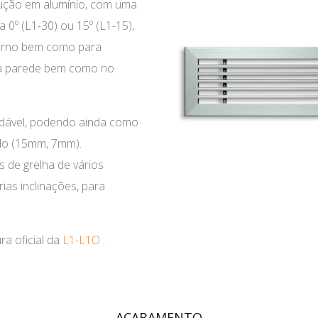
trução em alumínio, com uma
a 0º (L1-30) ou 15º (L1-15),
orno bem como para
ma parede bem como no
radável, podendo ainda como
do (15mm, 7mm).
 de grelha de vários
as inclinações, para
a oficial da
L1-L1O
.
ACABAMENTO