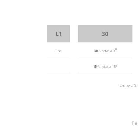
L1
30
°
Tipo
30
-Alhetas a 0
15
-Alhetas a 15°
Exemplo: Gre
Pa