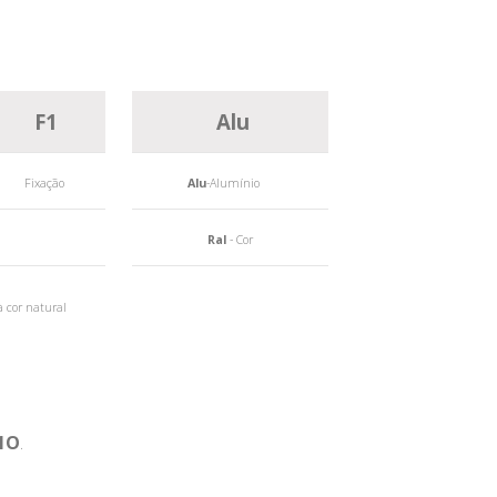
F1
Alu
Fixação
Alu
-Alumínio
Ral
- Cor
à cor natural
1O
.