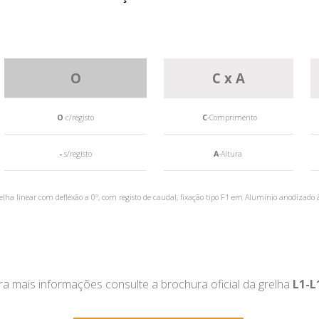
O
C x A
O
c/registo
C
-Comprimento
-
s/registo
A
-Altura
lha linear com deflexão a 0°, com registo de caudal, fixação tipo F1 em Alumínio anodizado 
ra mais informações consulte a brochura oficial da grelha
L1-L