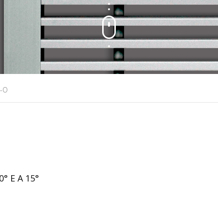
1-O
° E A 15°