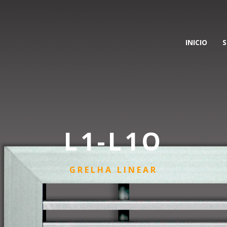
INICIO
S
L1-L1O
GRELHA LINEAR