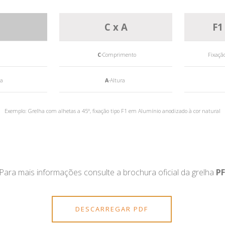
C x A
F1
C
-Comprimento
Fixaçã
da
A
-Altura
Exemplo: Grelha com alhetas a 45°, fixação tipo F1 em Alumínio anodizado à cor natural
Para mais informações consulte a brochura oficial da grelha
PF
DESCARREGAR PDF