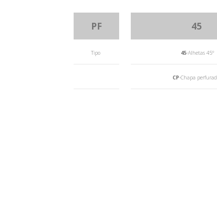
PF
45
Tipo
45
-Alhetas 45°
CP
-Chapa perfura