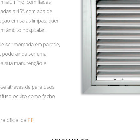
em alumínio, com fiadas
linadas a 45º, com aba de
ação em salas limpas, quer
um âmbito hospitalar.
ode ser montada em parede,
, pode ainda ser uma
 a sua manutenção e
r-se através de parafusos
arafuso oculto como fecho
a oficial da
PF
.