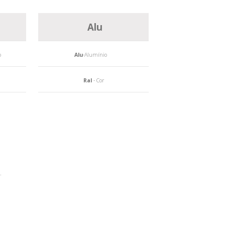
Alu
o
Alu
-Alumínio
Ral
- Cor
.