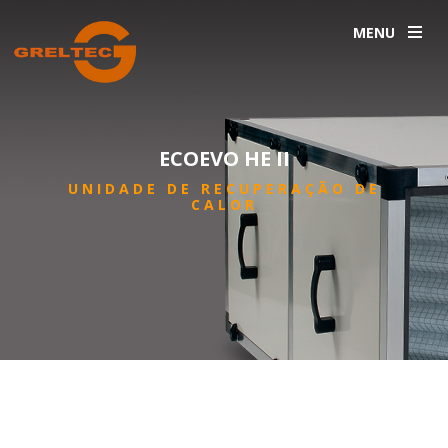
MENU
ECOEVO HE II
UNIDADE DE RECUPERAÇÃO DE
CALOR
INICIO
PRODUTOS
VENTILAÇÃO
ECOEVO HE II
/
/
/