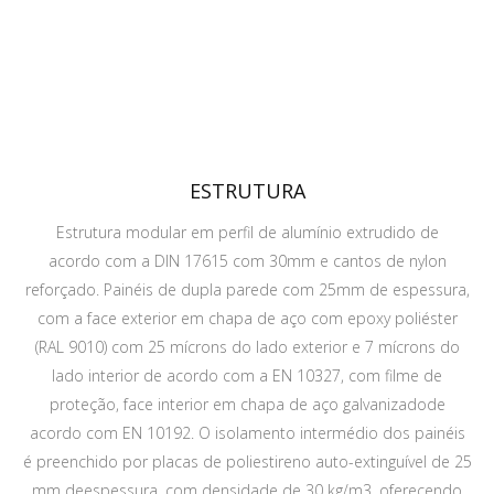
ESTRUTURA
Estrutura modular em perfil de alumínio extrudido de
acordo com a DIN 17615 com 30mm e cantos de nylon
reforçado. Painéis de dupla parede com 25mm de espessura,
com a face exterior em chapa de aço com epoxy poliéster
(RAL 9010) com 25 mícrons do lado exterior e 7 mícrons do
lado interior de acordo com a EN 10327, com filme de
proteção, face interior em chapa de aço galvanizadode
acordo com EN 10192. O isolamento intermédio dos painéis
é preenchido por placas de poliestireno auto-extinguível de 25
mm deespessura, com densidade de 30 kg/m3, oferecendo